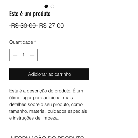
Este é um produto
Preço
Preço
 R$ 30,00 
R$ 27,00
normal
promocional
Quantidade
*
Adicionar ao carrinho
Esta é a descrição do produto. É um 
ótimo lugar para adicionar mais 
detalhes sobre o seu produto, como 
tamanho, material, cuidados especiais 
e instruções de limpeza.